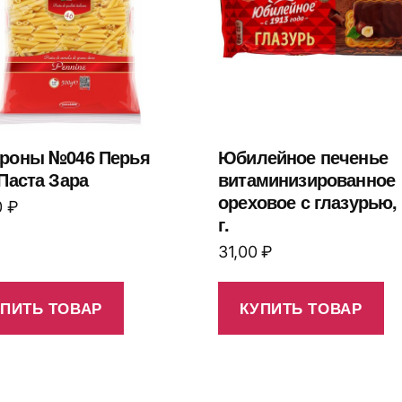
роны №046 Перья
Юбилейное печенье
 Паста Зара
витаминизированное
ореховое с глазурью,
0
₽
г.
31,00
₽
УПИТЬ ТОВАР
КУПИТЬ ТОВАР