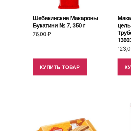
Шебекинские Макароны
Мака
Букатини № 7, 350 г
цель
Труб
76,00
₽
1360
123,
КУПИТЬ ТОВАР
К