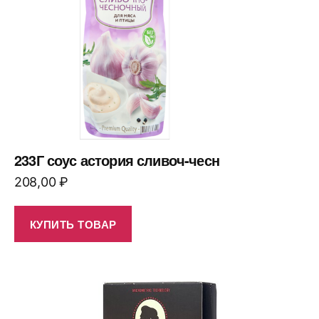
233Г соус астория сливоч-чесн
208,00
₽
КУПИТЬ ТОВАР