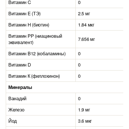
Витамин C
0
Витамин E (ТЭ)
2.5 мг
Витамин H (биотин)
1.84 мкг
Витамин PP (ниациновый
7.656 мг
эквивалент)
Витамин B12 (кобаламины)
0
Витамин D
0
Витамин К (филлохинон)
0
Минералы
Ванадий
0
Железо
1.9 мг
Йод
3.6 мкг