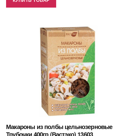
Макароны из полбы цельнозерновые
Трубочки 400гр (Вастэко) 13603