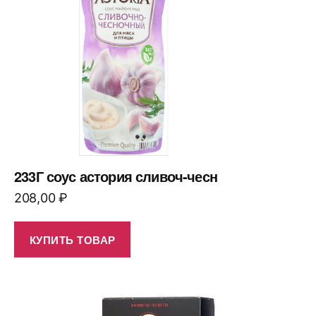
233Г соус астория сливоч-чесн
208,00
₽
КУПИТЬ ТОВАР