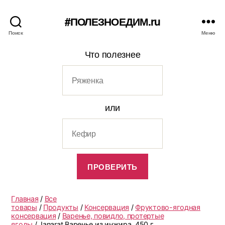
#ПОЛЕЗНОЕДИМ.ru
Поиск
Меню
Что полезнее
или
Главная
/
Все
товары
/
Продукты
/
Консервация
/
Фруктово-ягодная
консервация
/
Варенье, повидло, протертые
ягоды
/ Janarat Варенье из инжира, 450 г