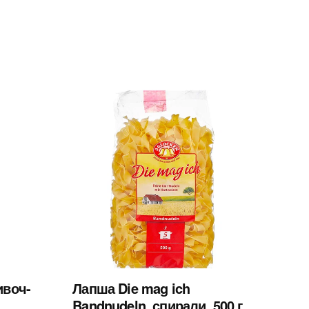
ивоч-
Лапша Die mag ich
Bandnudeln, спирали, 500 г