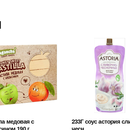
ы
ла медовая с
233Г соус астория сл
сином 190 г
чесн