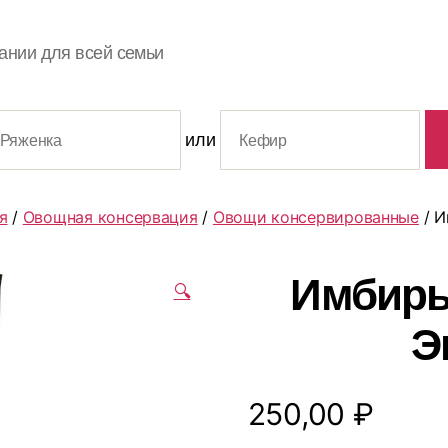
ании для всей семьи
или
я
/
Овощная консервация
/
Овощи консервированные
/ И
Имбирь
🔍
Э
250,00
₽