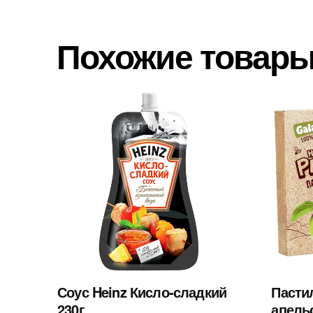
Похожие товар
Соус Heinz Кисло-сладкий
Пасти
230г
апель