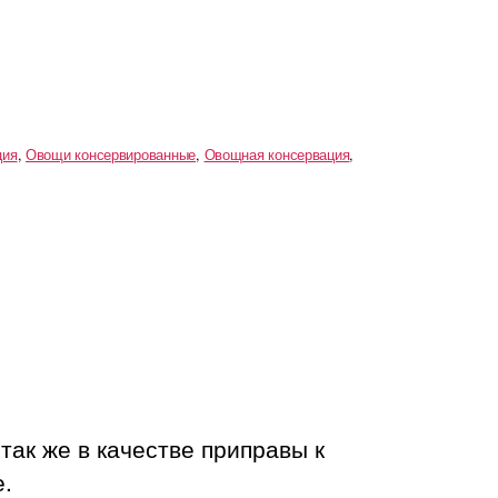
ция
,
Овощи консервированные
,
Овощная консервация
,
так же в качестве приправы к
.