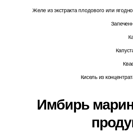
Желе из экстракта плодового или ягодног
Запеченн
К
Капуст
Ква
Кисель из концентрат
Имбирь марино
проду