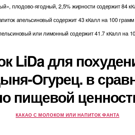
й», плодово-ягодный, 2,5% жирности содержит 84 кК
апиток апельсиновый содержит 43 кКалл на 100 грамм
пельсиновый или лимонный содержит 41.7 кКалл на 1
ок LiDa для похуден
Дыня-Огурец. в срав
по пищевой ценност
КАКАО С МОЛОКОМ ИЛИ НАПИТОК ФАНТА