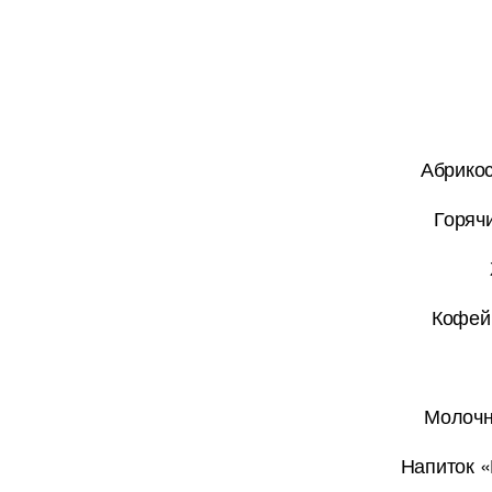
Абрикос
Горяч
Кофейн
Молочн
Напиток «