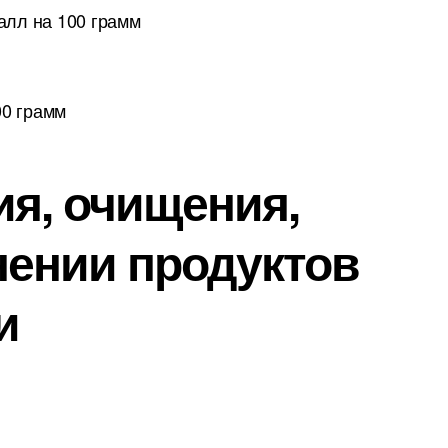
алл на 100 грамм
00 грамм
ия, очищения,
нении продуктов
и