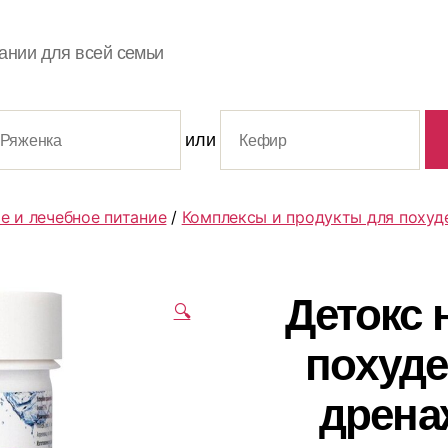
ании для всей семьи
или
е и лечебное питание
/
Комплексы и продукты для похуд
Детокс 
🔍
похуде
дрена