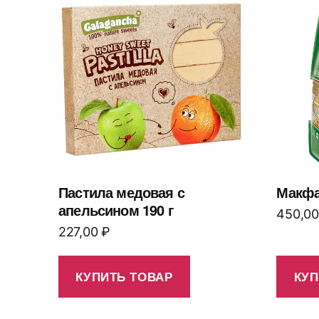
Пастила медовая с
Макфа 
апельсином 190 г
450,0
227,00
₽
КУПИТЬ ТОВАР
КУП