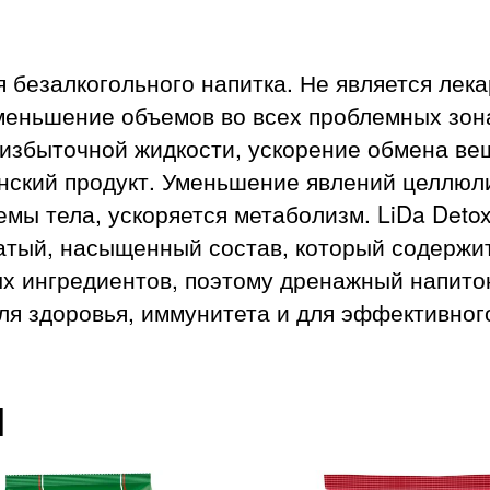
я безалкогольного напитка. Не является лек
меньшение объемов во всех проблемных зон
 избыточной жидкости, ускорение обмена ве
нский продукт. Уменьшение явлений целлюл
мы тела, ускоряется метаболизм. LiDa Detox
гатый, насыщенный состав, который содерж
ых ингредиентов, поэтому дренажный напиток
я здоровья, иммунитета и для эффективног
ы