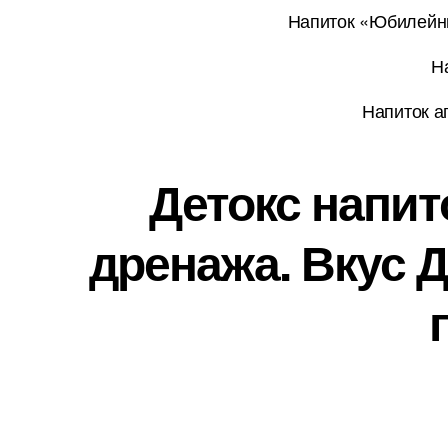
Напиток «Юбилейны
Н
Напиток а
Детокс напит
дренажа. Вкус 