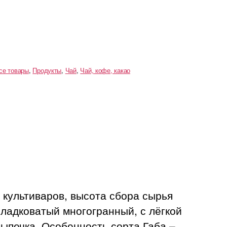
се товары
,
Продукты
,
Чай
,
Чай, кофе, какао
 культиваров, высота сбора сырья
ладковатый многогранный, с лёгкой
выпечка. Особенность сорта Габа –