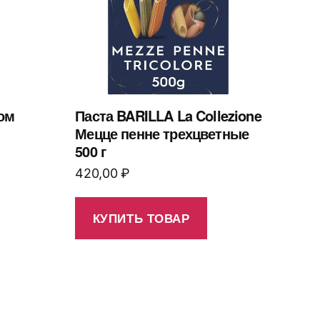
ом
Паста BARILLA La Collezione
Мецце пенне трехцветные
500 г
420,00
₽
КУПИТЬ ТОВАР