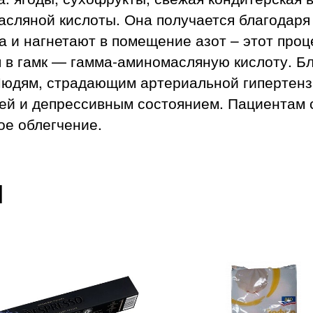
ляной кислоты. Она получается благодаря 
 и нагнетают в помещение азот – этот проце
 в гамк — гамма-аминомасляную кислоту. Бл
Людям, страдающим артериальной гипертензи
цей и депрессивным состоянием. Пациентам
ое облегчение.
ы