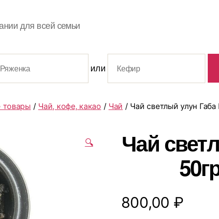
ании для всей семьи
или
 товары
/
Чай, кофе, какао
/
Чай
/ Чай светлый улун Габа R
Чай светл
🔍
50гр
800,00
₽