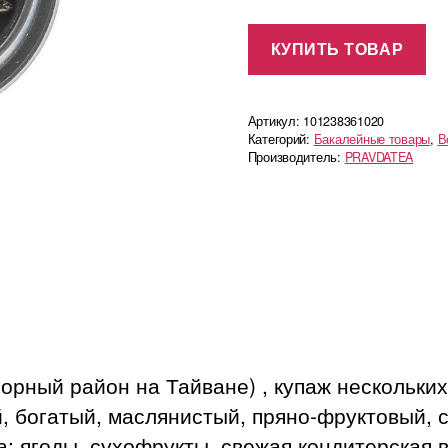
КУПИТЬ ТОВАР
Артикул:
101238361020
Категорий:
Бакалейные товары
,
В
Производитель:
PRAVDATEA
рный район на Тайване) , купаж нескольких
, богатый, маслянистый, пряно-фруктовый, с
та: ягоды, сухофрукты, свежая кондитерская 