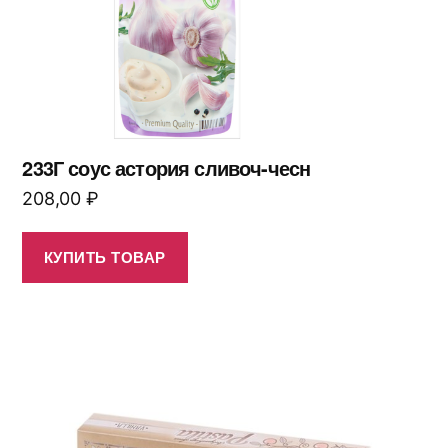
233Г соус астория сливоч-чесн
208,00
₽
КУПИТЬ ТОВАР