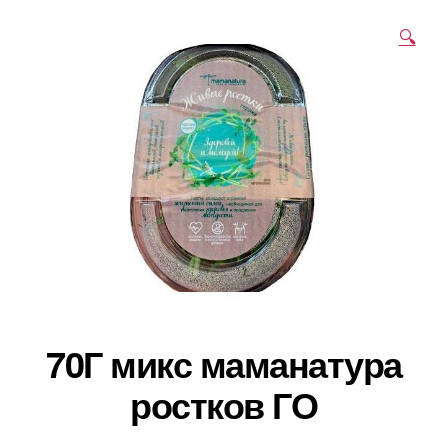
🔍
70Г микс маманатура
ростков ГО