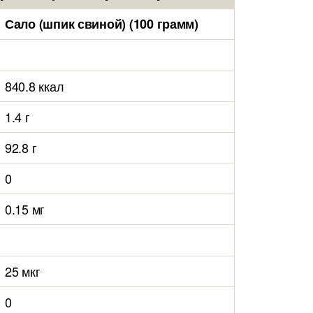
Сало (шпик свиной) (100 грамм)
840.8 ккал
1.4 г
92.8 г
0
0.15 мг
25 мкг
0