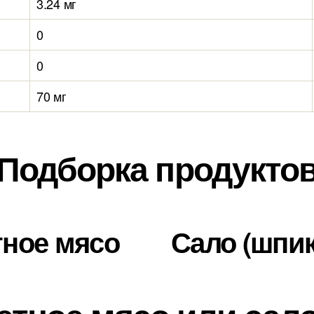
3.24 мг
0
0
70 мг
Подборка продукто
тное мясо
Сало (шпик