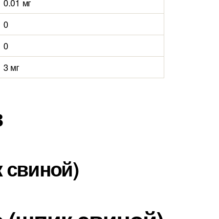
0.01 мг
0
0
3 мг
в
 свиной)