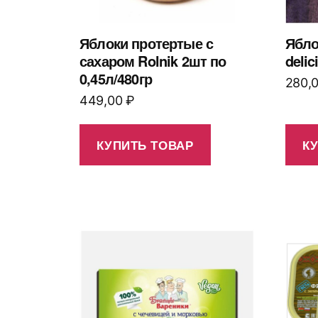
Яблоки протертые с
Ябло
сахаром Rolnik 2шт по
delic
0,45л/480гр
280,
449,00
₽
КУПИТЬ ТОВАР
К