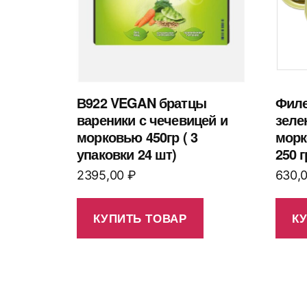
В922 VEGAN братцы
Филе
вареники с чечевицей и
зеле
морковью 450гр ( 3
морк
упаковки 24 шт)
250 г
2395,00
₽
630,
КУПИТЬ ТОВАР
К