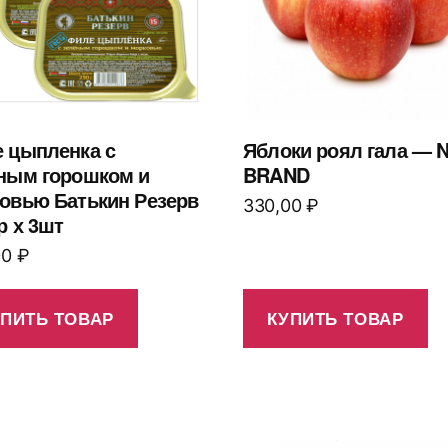
 цыпленка с
Яблоки роял гала — 
ным горошком и
BRAND
овью Батькин Резерв
330,00
₽
р х 3шт
00
₽
УПИТЬ ТОВАР
КУПИТЬ ТОВАР