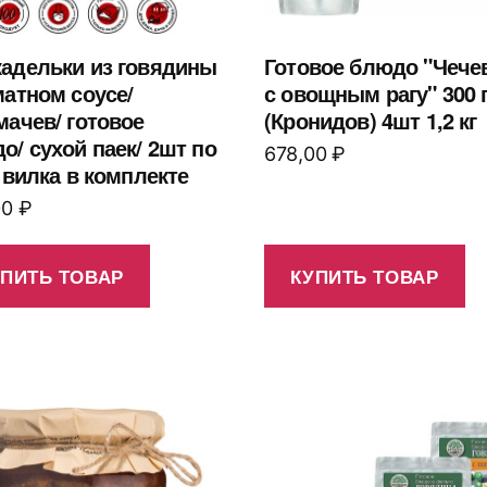
адельки из говядины
Готовое блюдо "Чече
матном соусе/
с овощным рагу" 300 г
мачев/ готовое
(Кронидов) 4шт 1,2 кг
о/ сухой паек/ 2шт по
678,00
₽
/ вилка в комплекте
00
₽
УПИТЬ ТОВАР
КУПИТЬ ТОВАР