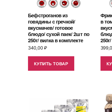
Бефстроганов из
Фрик
говядины с гречкой/
в то
вкусмачев/ готовое
вкус
блюдо/ сухой паек/ 2шт по
блюд
250г/ вилка в комплекте
250г
340,00
₽
399,
КУПИТЬ ТОВАР
К