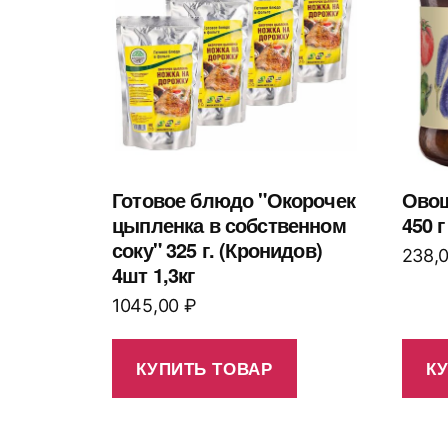
Готовое блюдо "Окорочек
Овощ
цыпленка в собственном
450 г
соку" 325 г. (Кронидов)
238,
4шт 1,3кг
1045,00
₽
КУПИТЬ ТОВАР
К