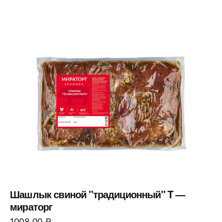
Шашлык свиной "традиционный" T —
мираторг
1008,00
₽