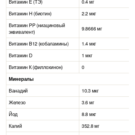
Витамин E (ТЭ)
0.4 мг
Витамин H (биотин)
2.2 мкг
Витамин PP (ниациновый
9.8666 мг
эквивалент)
Витамин B12 (кобаламины)
1.4 мкг
Витамин D
1 мкг
Витамин К (филлохинон)
0
Минералы
Ванадий
10.3 мкг
Железо
3.6 мг
Йод
8.8 мкг
Калий
352.8 мг