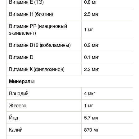
Витамин E (ТЭ)
0.8 мг
Витамин H (биотин)
2.5 мкг
Витамин PP (ниациновый
1 мг
эквивалент)
Витамин B12 (кобаламины)
0.2 мкг
Витамин D
0.1 мкг
Витамин К (филлохинон)
2.2 мкг
Минералы
Ванадий
4 мкг
Железо
1 мг
Йод
5.7 мкг
Калий
870 мг