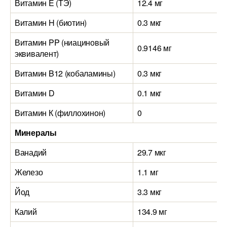
Витамин E (ТЭ)
12.4 мг
Витамин H (биотин)
0.3 мкг
Витамин PP (ниациновый
0.9146 мг
эквивалент)
Витамин B12 (кобаламины)
0.3 мкг
Витамин D
0.1 мкг
Витамин К (филлохинон)
0
Минералы
Ванадий
29.7 мкг
Железо
1.1 мг
Йод
3.3 мкг
Калий
134.9 мг