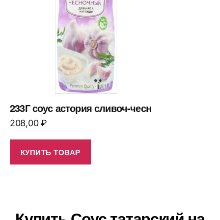
233Г соус астория сливоч-чесн
208,00
₽
КУПИТЬ ТОВАР
Купить Соус татарский на