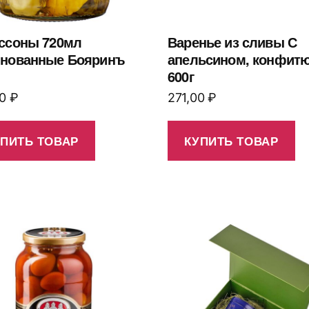
ссоны 720мл
Варенье из сливы С
нованные Бояринъ
апельсином, конфитю
600г
00
₽
271,00
₽
УПИТЬ ТОВАР
КУПИТЬ ТОВАР