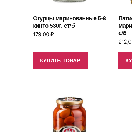
Огурцы маринованные 5-8
Пати
кинто 530г. ст/б
мари
с/б
179,00
₽
212,
КУПИТЬ ТОВАР
К