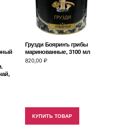
Грузди Бояринъ грибы
рный
маринованные, 3100 мл
820,00
₽
.
чай,
КУПИТЬ ТОВАР