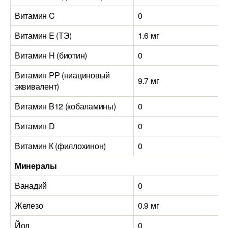
Витамин C
0
Витамин E (ТЭ)
1.6 мг
Витамин H (биотин)
0
Витамин PP (ниациновый
9.7 мг
эквивалент)
Витамин B12 (кобаламины)
0
Витамин D
0
Витамин К (филлохинон)
0
Минералы
Ванадий
0
Железо
0.9 мг
Йод
0