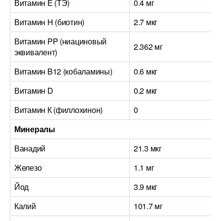
Витамин E (ТЭ)
0.4 мг
Витамин H (биотин)
2.7 мкг
Витамин PP (ниациновый
2.362 мг
эквивалент)
Витамин B12 (кобаламины)
0.6 мкг
Витамин D
0.2 мкг
Витамин К (филлохинон)
0
Минералы
Ванадий
21.3 мкг
Железо
1.1 мг
Йод
3.9 мкг
Калий
101.7 мг