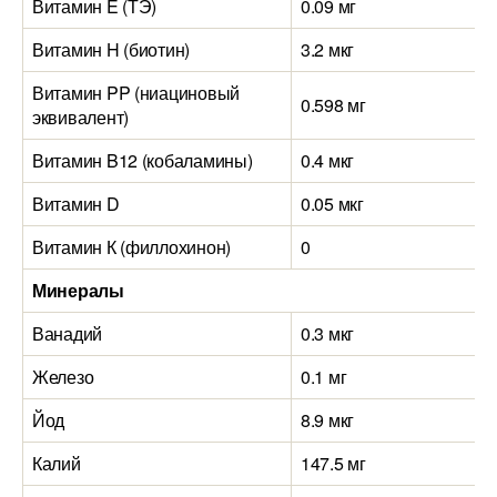
Витамин E (ТЭ)
0.09 мг
Витамин H (биотин)
3.2 мкг
Витамин PP (ниациновый
0.598 мг
эквивалент)
Витамин B12 (кобаламины)
0.4 мкг
Витамин D
0.05 мкг
Витамин К (филлохинон)
0
Минералы
Ванадий
0.3 мкг
Железо
0.1 мг
Йод
8.9 мкг
Калий
147.5 мг