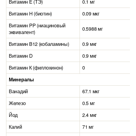
Витамин E (ТЭ)
0.1 мг
Витамин H (биотин)
0.09 мкг
Витамин PP (ниациновый
0.5988 мг
эквивалент)
Витамин B12 (кобаламины)
0.9 мкг
Витамин D
0.9 мкг
Витамин К (филлохинон)
0
Минералы
Ванадий
67.1 мкг
Железо
0.5 мг
Йод
2.4 мкг
Калий
71 мг