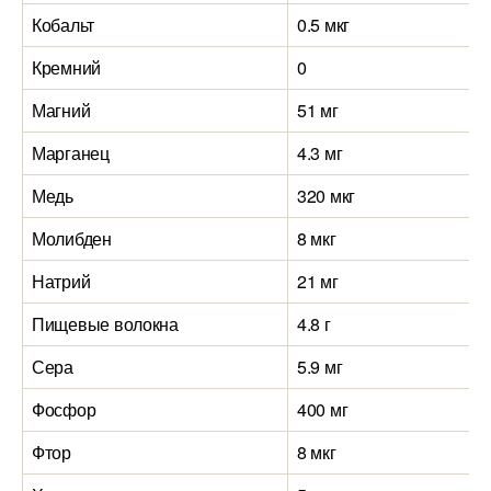
Кобальт
0.5 мкг
Кремний
0
Магний
51 мг
Марганец
4.3 мг
Медь
320 мкг
Молибден
8 мкг
Натрий
21 мг
Пищевые волокна
4.8 г
Сера
5.9 мг
Фосфор
400 мг
Фтор
8 мкг