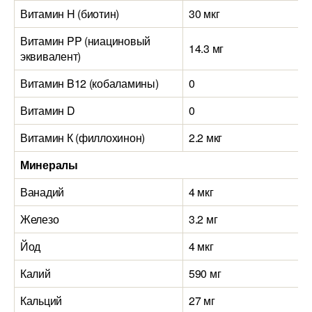
Витамин H (биотин)
30 мкг
Витамин PP (ниациновый
14.3 мг
эквивалент)
Витамин B12 (кобаламины)
0
Витамин D
0
Витамин К (филлохинон)
2.2 мкг
Минералы
Ванадий
4 мкг
Железо
3.2 мг
Йод
4 мкг
Калий
590 мг
Кальций
27 мг