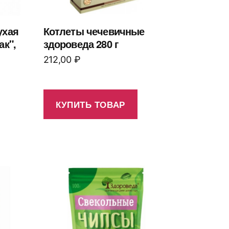
ухая
Котлеты чечевичные
ак",
здороведа 280 г
212,00
₽
КУПИТЬ ТОВАР