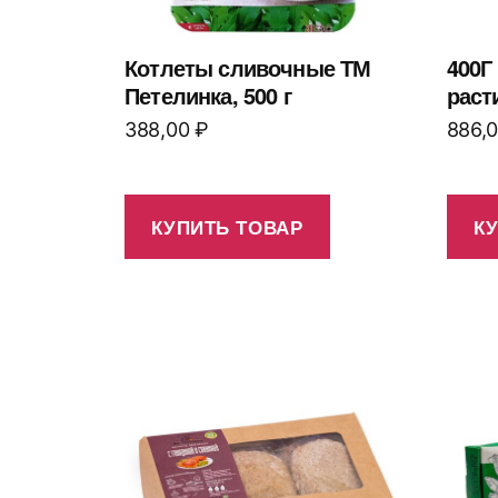
Котлеты сливочные ТМ
400Г
Петелинка, 500 г
раст
388,00
₽
886,
КУПИТЬ ТОВАР
К