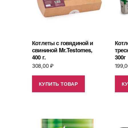
Котлеты с говядиной и
Котл
свининой Mr.Testomes,
трес
400 г.
300г
308,00
₽
199,
КУПИТЬ ТОВАР
К