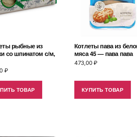
еты рыбные из
Котлеты пава из бело
ки со шпинатом с/м,
мяса 45 — пава пава
473,00
₽
00
₽
УПИТЬ ТОВАР
КУПИТЬ ТОВАР