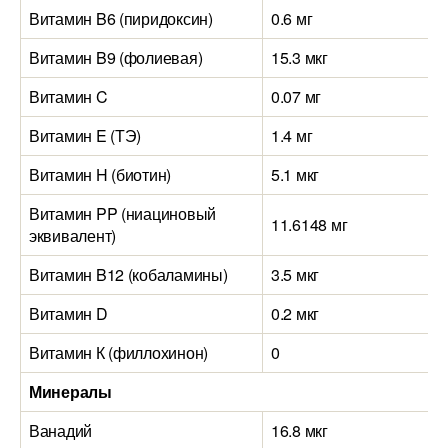
Витамин B6 (пиридоксин)
0.6 мг
Витамин B9 (фолиевая)
15.3 мкг
Витамин C
0.07 мг
Витамин E (ТЭ)
1.4 мг
Витамин H (биотин)
5.1 мкг
Витамин PP (ниациновый
11.6148 мг
эквивалент)
Витамин B12 (кобаламины)
3.5 мкг
Витамин D
0.2 мкг
Витамин К (филлохинон)
0
Минералы
Ванадий
16.8 мкг