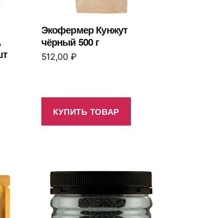
Экофермер Кунжут
A
чёрный 500 г
шт
512,00
₽
КУПИТЬ ТОВАР