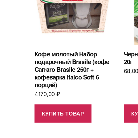
Кофе молотый Набор
Черн
подарочный Brasile (кофе
20г
Carraro Brasile 250г +
68,0
кофеварка Italco Soft 6
порций)
4170,00
₽
КУПИТЬ ТОВАР
К