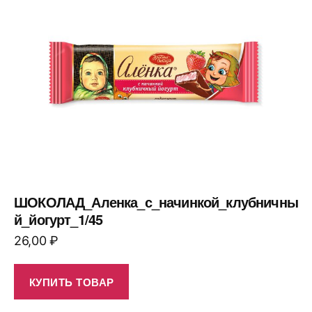
ШОКОЛАД_Аленка_с_начинкой_клубничны
й_йогурт_1/45
26,00
₽
КУПИТЬ ТОВАР