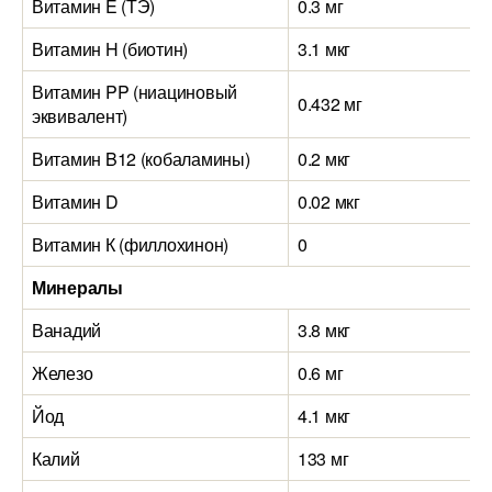
Витамин E (ТЭ)
0.3 мг
Витамин H (биотин)
3.1 мкг
Витамин PP (ниациновый
0.432 мг
эквивалент)
Витамин B12 (кобаламины)
0.2 мкг
Витамин D
0.02 мкг
Витамин К (филлохинон)
0
Минералы
Ванадий
3.8 мкг
Железо
0.6 мг
Йод
4.1 мкг
Калий
133 мг