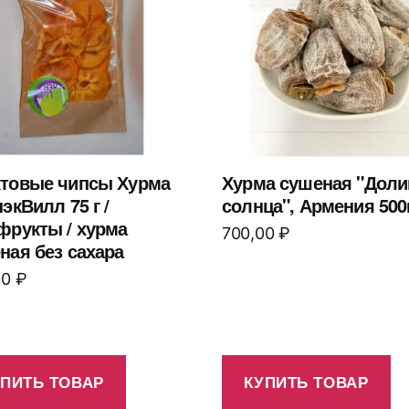
товые чипсы Хурма
Хурма сушеная "Доли
экВилл 75 г /
солнца", Армения 500
фрукты / хурма
700,00
₽
ная без сахара
00
₽
УПИТЬ ТОВАР
КУПИТЬ ТОВАР