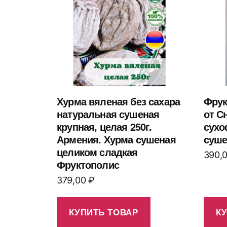
Хурма вяленая без сахара
Фрук
натуральная сушеная
от Сн
крупная, целая 250г.
сухо
Армения. Хурма сушеная
суше
целиком сладкая
390,
Фруктополис
379,00
₽
КУПИТЬ ТОВАР
К