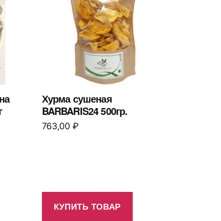
на
Хурма сушеная
г
BARBARIS24 500гр.
763,00
₽
КУПИТЬ ТОВАР