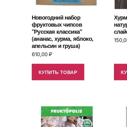
Новогодний набор
Хурм
фруктовых чипсов
нату
"Русская классика"
слай
(ананас, хурма, яблоко,
150,
апельсин и груша)
610,00
₽
КУПИТЬ ТОВАР
К