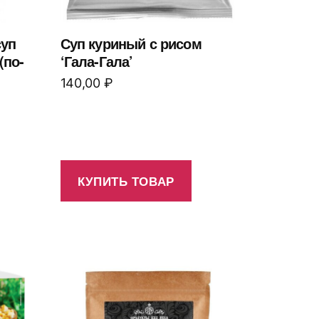
суп
Суп куриный с рисом
(по-
‘Гала-Гала’
140,00
₽
КУПИТЬ ТОВАР