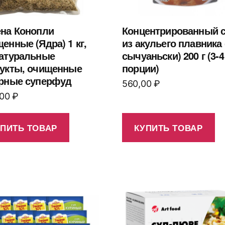
на Конопли
Концентрированный 
енные (Ядра) 1 кг,
из акульего плавника 
атуральные
сычуаньски) 200 г (3-4
укты, очищенные
порции)
рные суперфуд
560,00
₽
,00
₽
УПИТЬ ТОВАР
КУПИТЬ ТОВАР