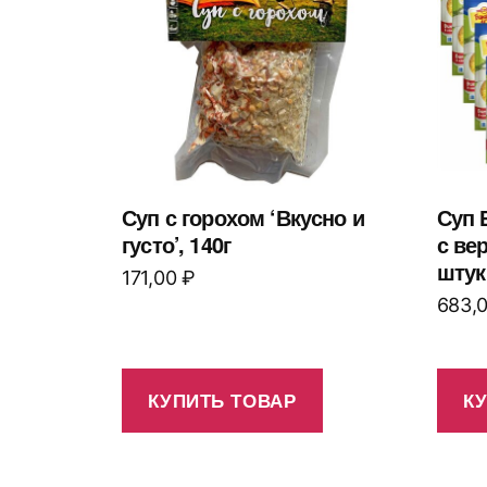
Суп с горохом ‘Вкусно и
Суп 
густо’, 140г
с ве
штук
171,00
₽
683,
КУПИТЬ ТОВАР
К