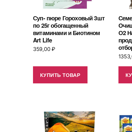
Суп- пюре Гороховый 3шт
Семе
по 25г обогащенный
Очищ
витаминами и Биотином
О2 Н
Art Life
прод
отбо
359,00
₽
1353
КУПИТЬ ТОВАР
К