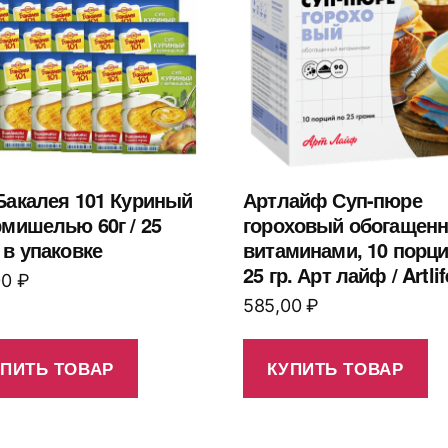
Бакалея 101 Куриный
Артлайф Суп-пюре
рмишелью 60г / 25
гороховый обогащен
 в упаковке
витаминами, 10 порци
25 гр. Арт лайф / Artlif
00
₽
585,00
₽
УПИТЬ ТОВАР
КУПИТЬ ТОВАР