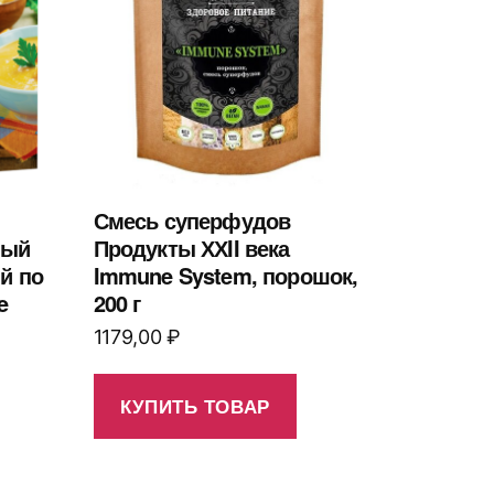
Смесь суперфудов
ный
Продукты ХХII века
й по
Immune System, порошок,
e
200 г
1179,00
₽
КУПИТЬ ТОВАР