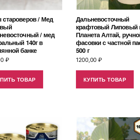
 cтароверов / Мед
Дальневосточный
овый
крафтовый Липовый 
невосточный / мед
Планета Алтай, ручно
ральный 140г в
фасовки с частной па
лянной банке
500 г
00
₽
1200,00
₽
УПИТЬ ТОВАР
КУПИТЬ ТОВАР