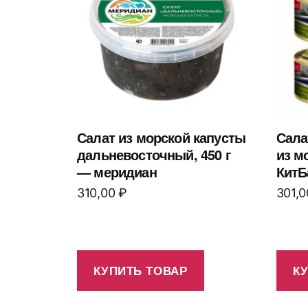
Салат из морской капусты
Сала
дальневосточный, 450 г
из м
— меридиан
КитБ
310,00
₽
301,
КУПИТЬ ТОВАР
К