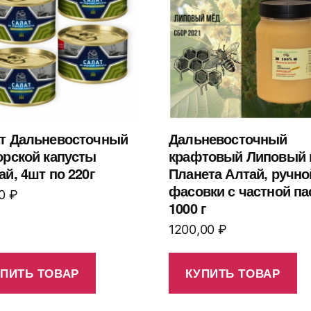
т Дальневосточный
Дальневосточный
орской капусты
крафтовый Липовый 
ай, 4шт по 220г
Планета Алтай, ручно
фасовки с частной па
00
₽
1000 г
1200,00
₽
УПИТЬ ТОВАР
КУПИТЬ ТОВАР