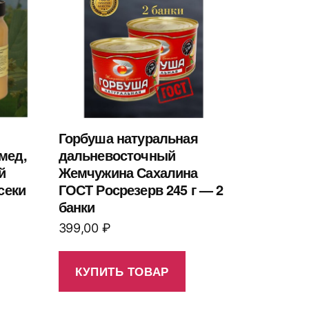
Горбуша натуральная
мед,
дальневосточный
й
Жемчужина Сахалина
секи
ГОСТ Росрезерв 245 г — 2
банки
399,00
₽
КУПИТЬ ТОВАР