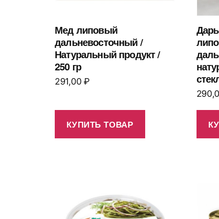
Мед липовый
Дары
дальневосточный /
лип
Натуральный продукт /
даль
250 гр
нату
стек
291,00
₽
290,
КУПИТЬ ТОВАР
К