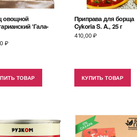
щ овощной
Приправа для борща
тарианский ‘Гала-
Cykoria S. A., 25 г
’
410,00
₽
00
₽
УПИТЬ ТОВАР
КУПИТЬ ТОВАР