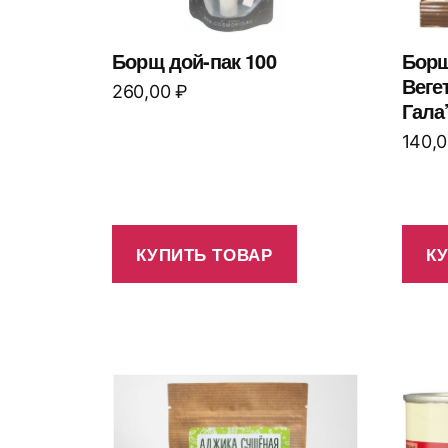
Борщ дой-пак 100
Бор
Веге
260,00
₽
Гала
140,
КУПИТЬ ТОВАР
К