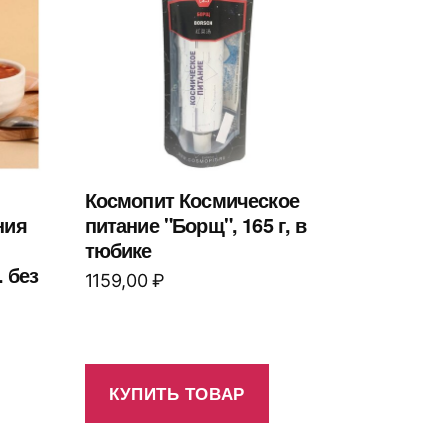
Космопит Космическое
ния
питание "Борщ", 165 г, в
тюбике
. без
1159,00
₽
КУПИТЬ ТОВАР