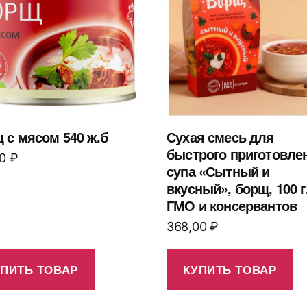
 с мясом 540 ж.б
Сухая смесь для
быстрого приготовле
00
₽
супа «Сытный и
вкусный», борщ, 100 г
ГМО и консервантов
368,00
₽
УПИТЬ ТОВАР
КУПИТЬ ТОВАР