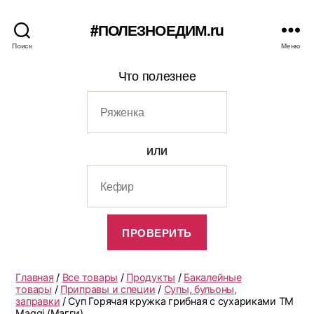
#ПОЛЕЗНОЕДИМ.ru
Поиск
Меню
Что полезнее
или
Главная
/
Все товары
/
Продукты
/
Бакалейные
товары
/
Приправы и специи
/
Супы, бульоны,
заправки
/ Суп Горячая кружка грибная с сухариками ТМ
Maggi (Магги)