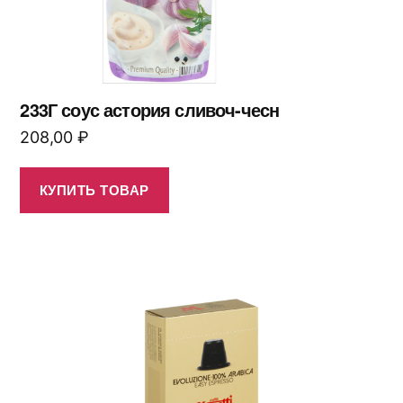
233Г соус астория сливоч-чесн
208,00
₽
КУПИТЬ ТОВАР