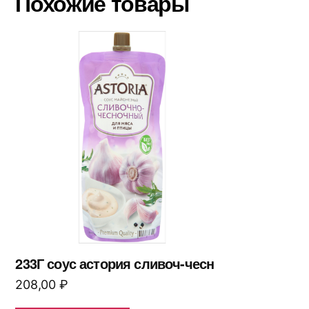
Похожие товары
233Г соус астория сливоч-чесн
208,00
₽