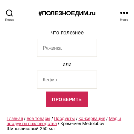
#ПОЛЕЗНОЕДИМ.ru
Поиск
Меню
Что полезнее
или
Главная
/
Все товары
/
Продукты
/
Консервация
/
Мед и
продукты пчеловодства
/ Крем-мед Medolubov
Шиповниковый 250 мл