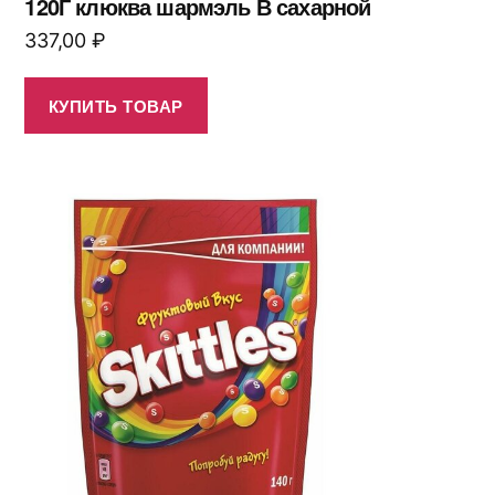
120Г клюква шармэль В сахарной
337,00
₽
КУПИТЬ ТОВАР