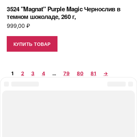
3524 "Magnat" Purple Magic Чернослив в
темном шоколаде, 260 г,
999,00
₽
КУПИТЬ ТОВАР
1
2
3
4
…
79
80
81
→