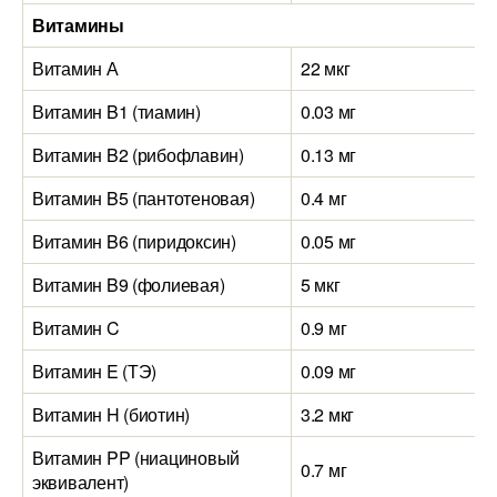
Витамины
Витамин А
22 мкг
2
Витамин B1 (тиамин)
0.03 мг
0
Витамин B2 (рибофлавин)
0.13 мг
0
Витамин B5 (пантотеновая)
0.4 мг
0
Витамин B6 (пиридоксин)
0.05 мг
0
Витамин B9 (фолиевая)
5 мкг
5
Витамин C
0.9 мг
0
Витамин E (ТЭ)
0.09 мг
0
Витамин H (биотин)
3.2 мкг
3
Витамин PP (ниациновый
0.7 мг
1
эквивалент)