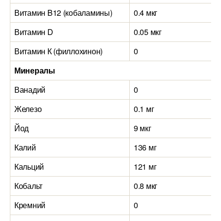
Витамин B12 (кобаламины)
0.4 мкг
0
Витамин D
0.05 мкг
0
Витамин К (филлохинон)
0
0
Минералы
Ванадий
0
0
Железо
0.1 мг
0
Йод
9 мкг
9
Калий
136 мг
1
Кальций
121 мг
1
Кобальт
0.8 мкг
1
Кремний
0
0