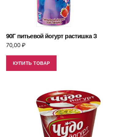
90Г питьевой йогурт растишка З
70,00
₽
КУПИТЬ ТОВАР