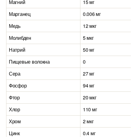
Магний
15 мг
1
Марганец
0.006 мг
0
Медь
12 мкг
1
Молибден
5 мкг
5
Натрий
50 мг
5
Пищевые волокна
0
0
Сера
27 мг
2
Фосфор
94 мг
9
Фтор
20 мкг
2
Хлор
110 мг
1
Хром
2 мкг
2
Цинк
0.4 мг
0