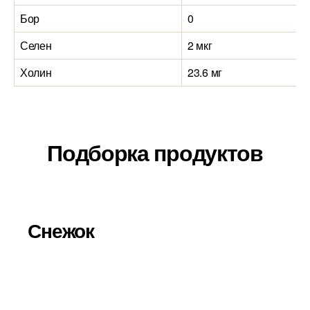
Бор
0
0
Селен
2 мкг
2
Холин
23.6 мг
4
Подборка продуктов
Снежок