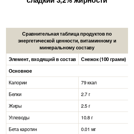
Сравнительная таблица продуктов по
энергетической ценности, витаминному и
минеральному составу
Элемент, входящий в состав
Снежок (100 грамм)
Й
Основное
Калории
79 ккал
8
Белки
2.7 г
5
Жиры
2.5 г
3
Углеводы
10.8 г
8
Бета каротин
0.01 мг
0