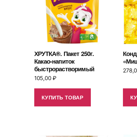
ХРУТКА®. Пакет 250г.
Конд
Какао-напиток
«Миш
быстрорастворимый
278,
105,00
₽
КУПИТЬ ТОВАР
К