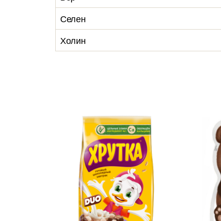
Селен
Холин