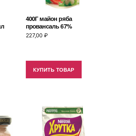
400Г майон ряба
мл
провансаль 67%
227,00
₽
КУПИТЬ ТОВАР