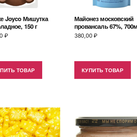
е Joyco Мишутка
Майонез московский
ладное, 150 г
провансаль 67%, 700
00
₽
380,00
₽
УПИТЬ ТОВАР
КУПИТЬ ТОВАР