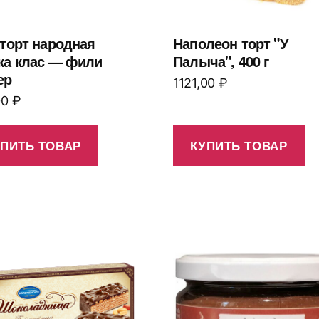
 торт народная
Наполеон торт "У
ка клас — фили
Палыча", 400 г
ер
1121,00
₽
00
₽
УПИТЬ ТОВАР
КУПИТЬ ТОВАР