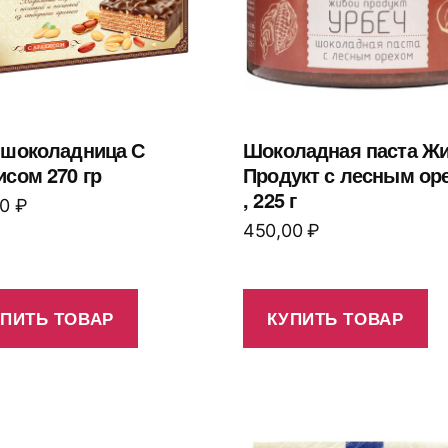
 шоколадница С
Шоколадная паста Ж
исом 270 гр
Продукт с лесным ор
, 225 г
00
₽
450,00
₽
УПИТЬ ТОВАР
КУПИТЬ ТОВАР