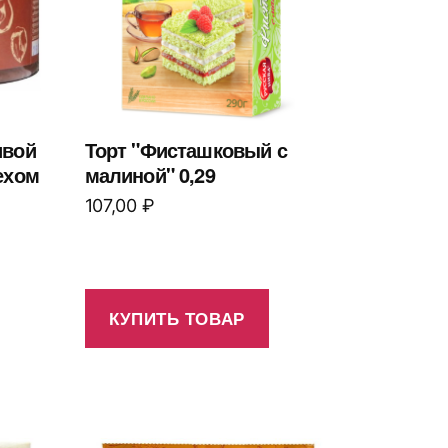
ивой
Торт "Фисташковый с
ехом
малиной" 0,29
107,00
₽
КУПИТЬ ТОВАР