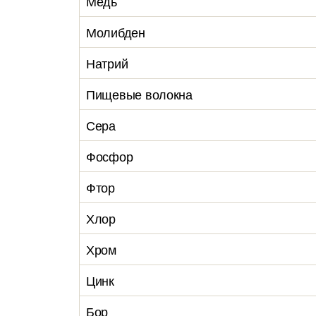
Медь
Молибден
Натрий
Пищевые волокна
Сера
Фосфор
Фтор
Хлор
Хром
Цинк
Бор