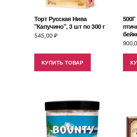
Торт Русская Нива
500Г
"Капучино", 3 шт по 300 г
птич
бейк
545,00
₽
900,
КУПИТЬ ТОВАР
К