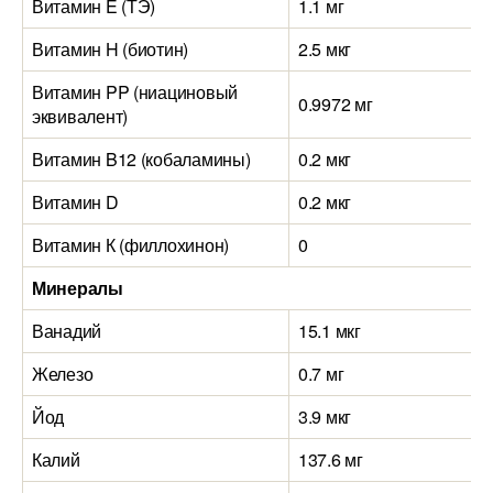
Витамин E (ТЭ)
1.1 мг
Витамин H (биотин)
2.5 мкг
Витамин PP (ниациновый
0.9972 мг
эквивалент)
Витамин B12 (кобаламины)
0.2 мкг
Витамин D
0.2 мкг
Витамин К (филлохинон)
0
Минералы
Ванадий
15.1 мкг
Железо
0.7 мг
Йод
3.9 мкг
Калий
137.6 мг