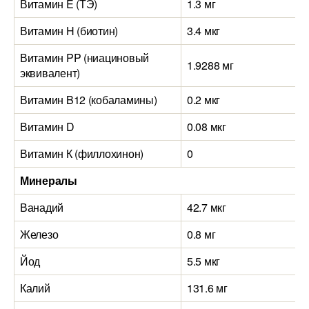
Витамин E (ТЭ)
1.3 мг
Витамин H (биотин)
3.4 мкг
Витамин PP (ниациновый
1.9288 мг
эквивалент)
Витамин B12 (кобаламины)
0.2 мкг
Витамин D
0.08 мкг
Витамин К (филлохинон)
0
Минералы
Ванадий
42.7 мкг
Железо
0.8 мг
Йод
5.5 мкг
Калий
131.6 мг