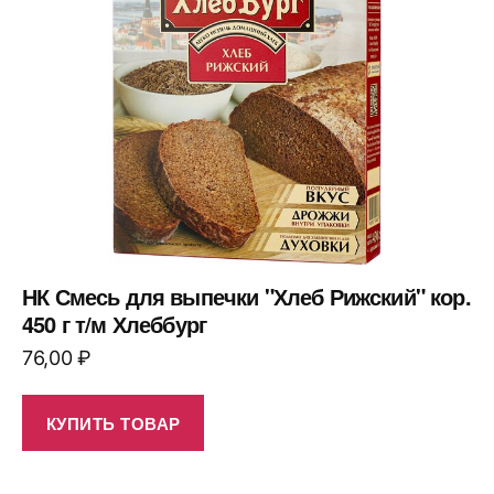
НК Смесь для выпечки "Хлеб Рижский" кор.
450 г т/м Хлеббург
76,00
₽
КУПИТЬ ТОВАР