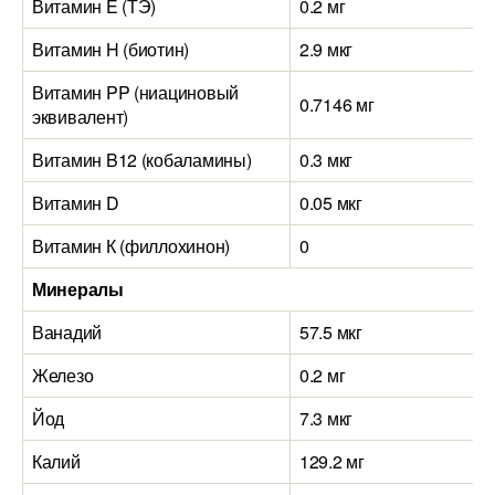
Витамин E (ТЭ)
0.2 мг
Витамин H (биотин)
2.9 мкг
Витамин PP (ниациновый
0.7146 мг
эквивалент)
Витамин B12 (кобаламины)
0.3 мкг
Витамин D
0.05 мкг
Витамин К (филлохинон)
0
Минералы
Ванадий
57.5 мкг
Железо
0.2 мг
Йод
7.3 мкг
Калий
129.2 мг