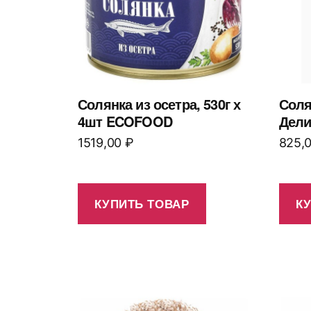
Солянка из осетра, 530г х
Соля
4шт ECOFOOD
Дели
1519,00
₽
825,
КУПИТЬ ТОВАР
К