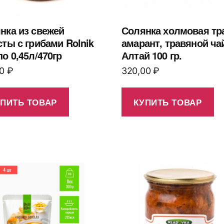
нка из свежей
Солянка холмовая тр
сты с грибами Rolnik
амарант, травяной ча
по 0,45л/470гр
Алтай 100 гр.
00
₽
320,00
₽
УПИТЬ ТОВАР
КУПИТЬ ТОВАР