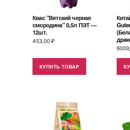
Квас "Вятский черная
Кита
смородина" 0,5л ПЭТ —
Gute
12шт.
(Бел
драк
453,00
₽
6009
КУПИТЬ ТОВАР
К