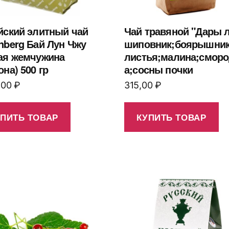
йский элитный чай
Чай травяной "Дары 
nberg Бай Лун Чжу
шиповник;боярышни
ая жемчужина
листья;малина;смор
она) 500 гр
а;сосны почки
,00
₽
315,00
₽
УПИТЬ ТОВАР
КУПИТЬ ТОВАР