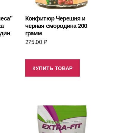
леса"
Конфитюр Черешня и
ка
чёрная смородина 200
один
грамм
275,00
₽
КУПИТЬ ТОВАР