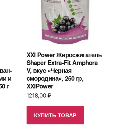
XXI Power Жиросжигатель
Shaper Extra-Fit Amphora
ван-
V, вкус «Черная
ми и
смородина», 250 гр,
0 г
XXIPower
1218,00
₽
КУПИТЬ ТОВАР