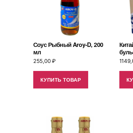
Соус Рыбный Aroy-D, 200
Кита
мл
буль
255,00
₽
1149
КУПИТЬ ТОВАР
К