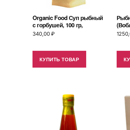
Organic Food Суп рыбный
Рыбн
с горбушей, 100 гр,
(Воб
340,00
₽
1250
КУПИТЬ ТОВАР
К