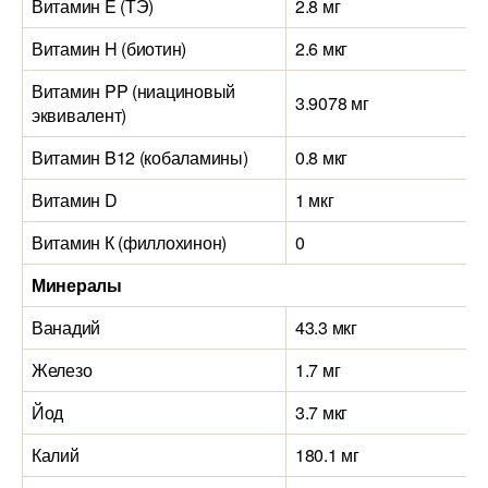
Витамин E (ТЭ)
2.8 мг
Витамин H (биотин)
2.6 мкг
Витамин PP (ниациновый
3.9078 мг
эквивалент)
Витамин B12 (кобаламины)
0.8 мкг
Витамин D
1 мкг
Витамин К (филлохинон)
0
Минералы
Ванадий
43.3 мкг
Железо
1.7 мг
Йод
3.7 мкг
Калий
180.1 мг