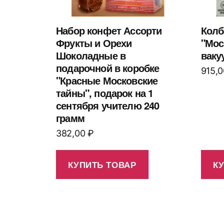
Набор конфет Ассорти
Колб
Фрукты и Орехи
"Мос
Шоколадные в
ваку
подарочной в коробке
915,
"Красные Московские
тайны", подарок на 1
сентября учителю 240
грамм
382,00
₽
КУПИТЬ ТОВАР
К