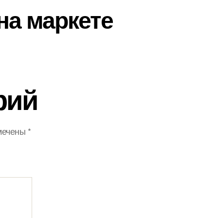
на маркете
рий
мечены
*