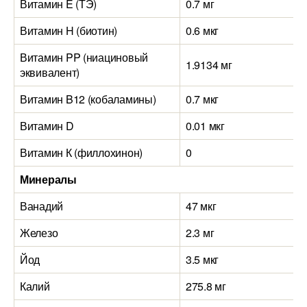
Витамин E (ТЭ)
0.7 мг
Витамин H (биотин)
0.6 мкг
Витамин PP (ниациновый
1.9134 мг
эквивалент)
Витамин B12 (кобаламины)
0.7 мкг
Витамин D
0.01 мкг
Витамин К (филлохинон)
0
Минералы
Ванадий
47 мкг
Железо
2.3 мг
Йод
3.5 мкг
Калий
275.8 мг