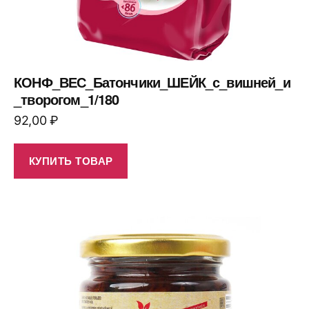
КОНФ_ВЕС_Батончики_ШЕЙК_с_вишней_и
_творогом_1/180
92,00
₽
КУПИТЬ ТОВАР