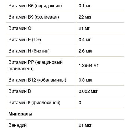
Витамин B6 (пиридоксин)
0.1 мг
Витамин B9 (фолиевая)
22 мкг
Витамин C
21 мг
Витамин E (ТЭ)
0.4 мг
Витамин H (биотин)
2.6 мкг
Витамин PP (ниациновый
1.3964 мг
эквивалент)
Витамин B12 (кобаламины)
0.3 мкг
Витамин D
0.002 мкг
Витамин К (филлохинон)
0
Минералы
Ванадий
21 мкг