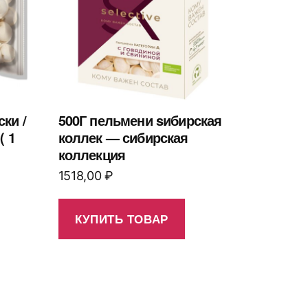
ки /
500Г пельмени sибирская
( 1
коллек — сибирская
коллекция
1518,00
₽
КУПИТЬ ТОВАР