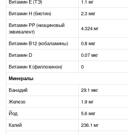
Витамин E (ТЭ)
1.1 мг
Витамин H (биотин)
2.3 мкг
Витамин PP (ниациновый
4.324 мг
эквивалент)
Витамин B12 (кобаламины)
0.8 мкг
Витамин D
0.07 мкг
Витамин К (филлохинон)
0
Минералы
Ванадий
29.1 мкг
Железо
1.9 мг
Йод
5.6 мкг
Калий
236.1 мг