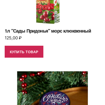
1л "Сады Придонья" морс клюквенный
125,00
₽
КУПИТЬ ТОВАР