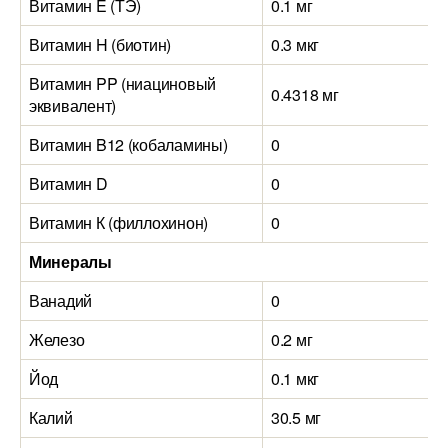
Витамин E (ТЭ)
0.1 мг
Витамин H (биотин)
0.3 мкг
Витамин PP (ниациновый
0.4318 мг
эквивалент)
Витамин B12 (кобаламины)
0
Витамин D
0
Витамин К (филлохинон)
0
Минералы
Ванадий
0
Железо
0.2 мг
Йод
0.1 мкг
Калий
30.5 мг